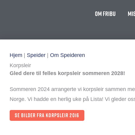
Om FriBU
Mi
Hjem
|
Speider
|
Om Speideren
Korpsleir
Gled dere til felles korpsleir sommeren 2028!
Sommeren 2024 arrangerte vi korpsleir sammen med 
Norge. Vi hadde en herlig uke på Lista! Vi gleder oss t
Se bilder fra korpsleir 2016