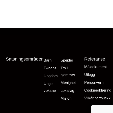
Satsningsområder
Referanse
Barn
Speider
Måldokument
Tweens
Tro i
Utlegg
hjemmet
Ungdom
Personvern
Menighet
Unge
Cookieerklæring
voksne
Lokallag
Vilkår nettbutikk
Misjon