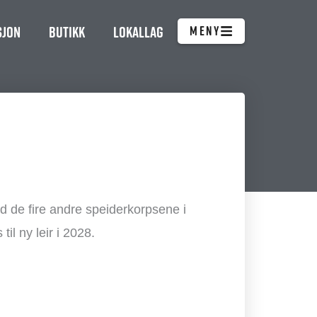
sjon
Butikk
Lokallag
MENY
de fire andre speiderkorpsene i
il ny leir i 2028.