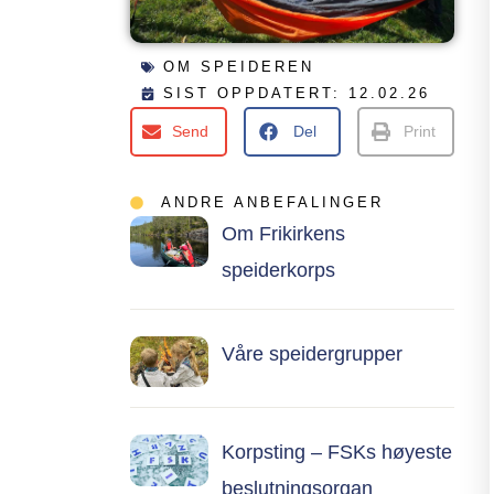
OM SPEIDEREN
SIST OPPDATERT: 12.02.26
Send
Del
Print
ANDRE ANBEFALINGER
Om Frikirkens
speiderkorps
Våre speidergrupper
Korpsting – FSKs høyeste
beslutningsorgan