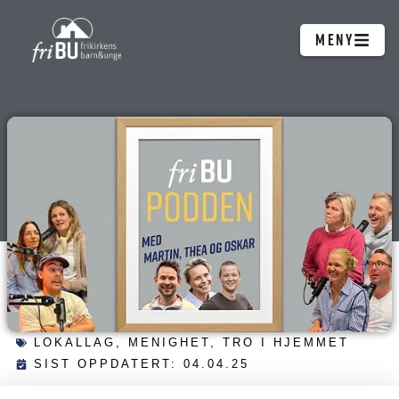
Hopp
MENY
rett
til
innholdet
LOKALLAG
,
MENIGHET
,
TRO I HJEMMET
SIST OPPDATERT: 04.04.25