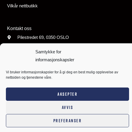
Vilkår nettbutikk
Kontakt oss
Pilestredet 69, 0350 OSLO
post@fribu.no
Samtykke for
Org. nr. 960 474
074
informasjonskapsler
Konto: 8220.02.86118
Vi bruker informasjonskapsler for å gi deg en best mulig opplevelse av
nettsiden og tjenestene våre.
AKSEPTER
Copyright © 2026 Frikirkens Barn &
Siden er utviklet av
AVVIS
Unge
Nettsmed
PREFERANSER