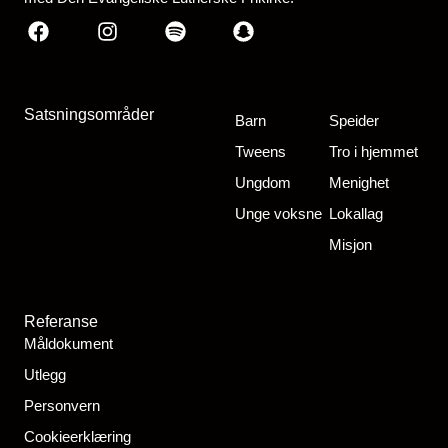
Facebook
Instagram
Spotify
Snapchat
Satsningsområder
Barn
Speider
Tweens
Tro i hjemmet
Ungdom
Menighet
Unge voksne
Lokallag
Misjon
Referanse
Måldokument
Utlegg
Personvern
Cookieerklæring