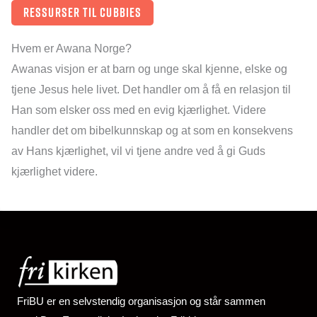
ressurser til cubbies
Hvem er Awana Norge?
Awanas visjon er at barn og unge skal kjenne, elske og
tjene Jesus hele livet. Det handler om å få en relasjon til
Han som elsker oss med en evig kjærlighet. Videre
handler det om bibelkunnskap og at som en konsekvens
av Hans kjærlighet, vil vi tjene andre ved å gi Guds
kjærlighet videre.
FriBU er en selvstendig organisasjon og står sammen