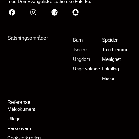
med Den Evangeliske Lutherske Frikirke.
Facebook
Instagram
Spotify
Snapchat
Satsningsområder
Barn
Speider
Tweens
Tro i hjemmet
Ungdom
Menighet
Unge voksne
Lokallag
Misjon
Referanse
Måldokument
Utlegg
Personvern
Cookieerklæring