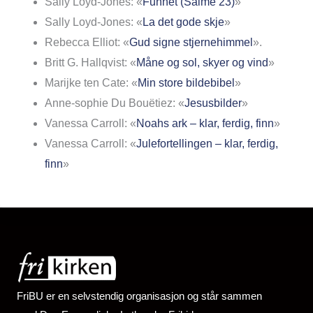
Sally Loyd-Jones: «
Funnet (Salme 23)
»
Sally Loyd-Jones: «
La det gode skje
»
Rebecca Elliot: «
Gud signe stjernehimmel
».
Britt G. Hallqvist: «
Måne og sol, skyer og vind
»
Marijke ten Cate: «
Min store bildebibel
»
Anne-sophie Du Bouëtiez: «
Jesusbilder
»
Vanessa Carroll: «
Noahs ark – klar
, ferdig, finn
»
Vanessa Carroll: «
Julefortellingen – klar, ferdig,
finn
»
FriBU er en selvstendig organisasjon og står sammen