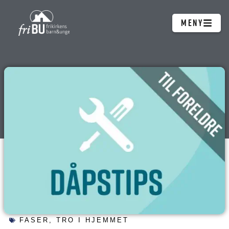
Hopp
MENY
rett
til
innholdet
FASER
,
TRO I HJEMMET