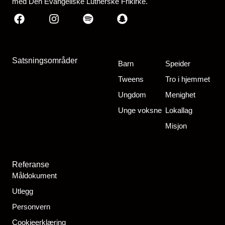
med Den Evangeliske Lutherske Frikirke.
Facebook
Instagram
Spotify
Snapchat
Satsningsområder
Barn
Speider
Tweens
Tro i hjemmet
Ungdom
Menighet
Unge voksne
Lokallag
Misjon
Referanse
Måldokument
Utlegg
Personvern
Cookieerklæring