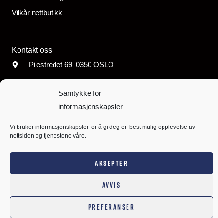
Vilkår nettbutikk
Kontakt oss
Pilestredet 69, 0350 OSLO
post@fribu.no
Samtykke for
Org. nr. 960 474
074
informasjonskapsler
Konto: 8220.02.86118
Vi bruker informasjonskapsler for å gi deg en best mulig opplevelse av
nettsiden og tjenestene våre.
AKSEPTER
Copyright © 2026 Frikirkens Barn &
Siden er utviklet av
Unge
Nettsmed
AVVIS
PREFERANSER