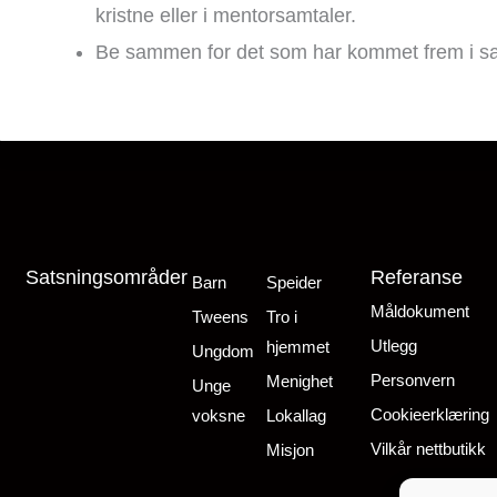
kristne eller i mentorsamtaler.
Be sammen for det som har kommet frem i sam
Satsningsområder
Referanse
Barn
Speider
Måldokument
Tweens
Tro i
Utlegg
hjemmet
Ungdom
Personvern
Menighet
Unge
Cookieerklæring
voksne
Lokallag
Vilkår nettbutikk
Misjon