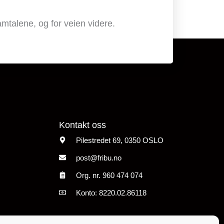
talene, og for veien videre.
Kontakt oss
Pilestredet 69, 0350 OSLO
post@fribu.no
Org. nr. 960 474
074
Konto: 8220.02.86118