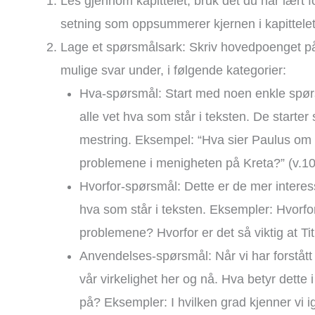
Les gjennom kapittelet, bruk det du har lært f
setning som oppsummerer kjernen i kapittelet
Lage et spørsmålsark: Skriv hovedpoenget på
mulige svar under, i følgende kategorier:
Hva-spørsmål: Start med noen enkle spørs
alle vet hva som står i teksten. De starte
mestring. Eksempel: “Hva sier Paulus om si
problemene i menigheten på Kreta?” (v.1
Hvorfor-spørsmål: Dette er de mer interes
hva som står i teksten. Eksempler: Hvorfor
problemene? Hvorfor er det så viktig at Tit
Anvendelses-spørsmål: Når vi har forstått k
vår virkelighet her og nå. Hva betyr dette i
på? Eksempler: I hvilken grad kjenner vi