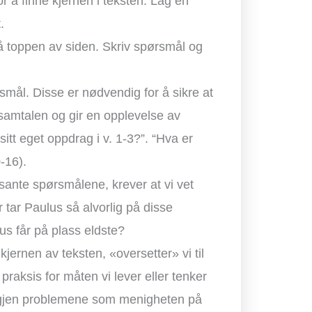
or å finne kjernen i teksten. Lag en
.
 toppen av siden. Skriv spørsmål og
mål. Disse er nødvendig for å sikre at
r samtalen og gir en opplevelse av
tt eget oppdrag i v. 1-3?”. “Hva er
0-16).
sante spørsmålene, krever at vi vet
 tar Paulus så alvorlig på disse
us får på plass eldste?
jernen av teksten, «oversetter» vi til
 praksis for måten vi lever eller tenker
 igjen problemene som menigheten på