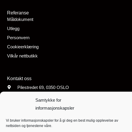
Referanse
Måldokument
Utlegg
Personvern
Cookieerklæring
Vilkår nettbutikk
Kontakt oss
Pilestredet 69, 0350 OSLO
post@fribu.no
Samtykke for
Org. nr. 960 474
074
informasjonskapsler
Konto: 8220.02.86118
Vi bruker informasjonskapsler for å gi deg en best mulig opplevelse av
nettsiden og tjenestene våre.