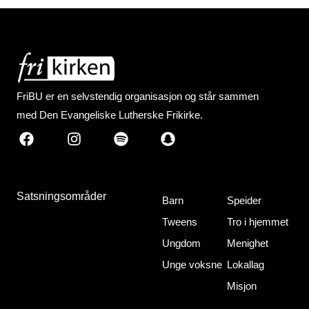
FriBU er en selvstendig organisasjon og står sammen
med Den Evangeliske Lutherske Frikirke.
Facebook
Instagram
Spotify
Snapchat
Satsningsområder
Barn
Speider
Tweens
Tro i hjemmet
Ungdom
Menighet
Unge voksne
Lokallag
Misjon