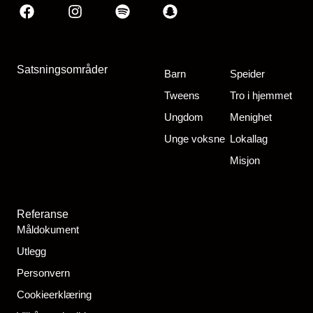
Facebook
Instagram
Spotify
Snapchat
Satsningsområder
Barn
Speider
Tweens
Tro i hjemmet
Ungdom
Menighet
Unge voksne
Lokallag
Misjon
Referanse
Måldokument
Utlegg
Personvern
Cookieerklæring