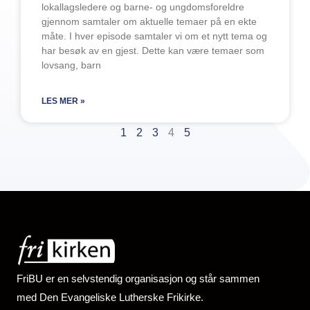
lokallagsledere og barne- og ungdomsforeldre
gjennom samtaler om aktuelle temaer på en ekte
måte. I hver episode samtaler vi om et nytt tema og
har besøk av en gjest. Dette kan være temaer som
lovsang, barn
LES MER »
1
2
3
4
5
FriBU er en selvstendig organisasjon og står sammen
med Den Evangeliske Lutherske Frikirke.