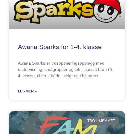
d
d
d
d
d
e
e
e
e
e
Awana Sparks for 1-4. klasse
Awana Sparks er trosopplæringsopplegg med
undervisning, smågrupper og lek tilpasset barn i 1-
4. klasse, til bruk både i kirke og i hjemmet.
LES MER »
TRO I HJEMMET