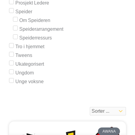
Prosjekt Ledere
Speider
Om Speideren
Speiderarrangement
Speiderressurs
Tro i hjemmet
Tweens
Ukategorisert
Ungdom
Unge voksne
S
S
S
S
S
AWANA
i
i
i
i
i