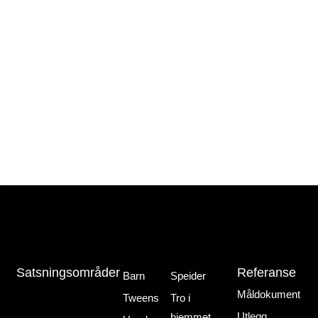
Satsningsområder
Referanse
Barn
Speider
Måldokument
Tweens
Tro i
Utlegg
hjemmet