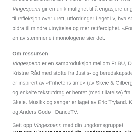
Vingespenn
gir en unik mulighet til å engasjere u
til refleksjon over urett, utfordringer i eget liv, hv
bidra til mindre utnyttelse og mer rettferdighet. «F
en av stemmene i monologene sier det.
Om ressursen
Vingespenn
er en samproduksjon mellom FriBU, D
Kristne Råd med støtte fra Justis- og beredskaps
er inspirert av «Frihetens time» (av Skeie & Gilber
og enkelte tekstutdrag er hentet (med tillatelse) fra
Skeie. Musikk og sanger er laget av Eric Tryland. Ko
og Anders Godø i DanceTV.
Sett opp
Vingespenn
med din ungdomsgruppe!