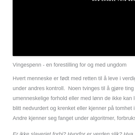
Vingespenn - en forestilling for og med ungdom
Hvert menneske er født med retten til å leve i verd
under andres kontroll. Noen tvinges til å gjøre ting 
umenneskelige forhold eller med lønn de ikke kan 
blitt nedvurdert og krenket eller kjenner på tomhet i
Andre kjenner seg fanget under algoritmer, forbruks
Er ikke slaveriet forbi? Hvorfor er verden slik? Hva