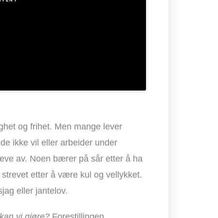
ighet og frihet. Men mange lever
de ikke vil eller arbeider under
leve av. Noen bærer på sår etter å ha
 strevet etter å være kul og vellykket.
jag eller jantelov.
 kan vi gjøre?
Forestillingen