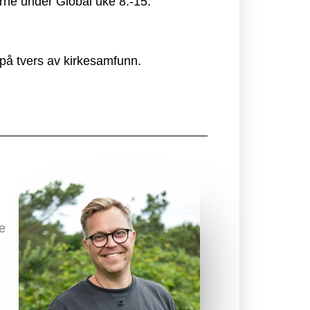
ne under Global uke 8.-15.
på tvers av kirkesamfunn.
e