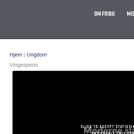
Om FriBU
Mi
Hjem
|
Ungdom
Vingespenn
Click to accept statisti
and enable this co