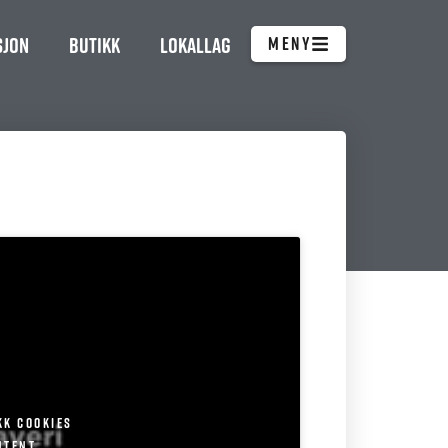
sjon
Butikk
Lokallag
MENY
kk cookies
ntent