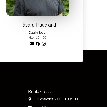
Håvard
Haugland
Daglig leder
414 18 400
Kontakt oss
Pilestredet 69, 0350 OSLO