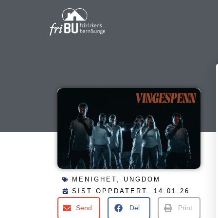
Hopp
rett
til
innholdet
MENIGHET
,
UNGDOM
SIST OPPDATERT: 14.01.26
Send
Del
Print