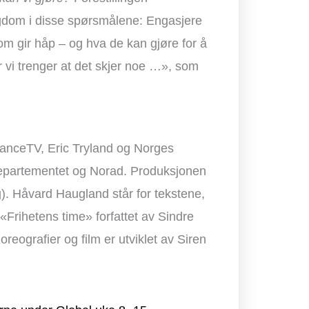
ngdom i disse spørsmålene: Engasjere
a som gir håp – og hva de kan gjøre for å
or vi trenger at det skjer noe …», som
anceTV, Eric Tryland og Norges
departementet og Norad. Produksjonen
g). Håvard Haugland står for tekstene,
 «Frihetens time» forfattet av Sindre
reografier og film er utviklet av Siren