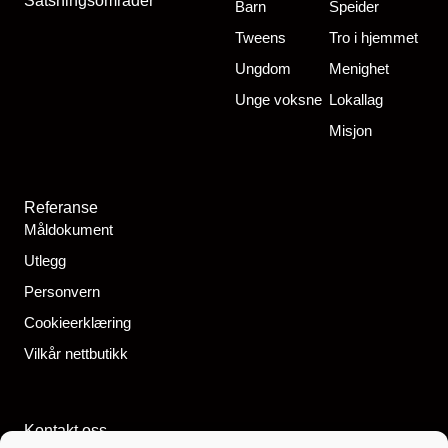
Satsningsområder
Barn
Speider
Tweens
Tro i hjemmet
Ungdom
Menighet
Unge voksne
Lokallag
Misjon
Referanse
Måldokument
Utlegg
Personvern
Cookieerklæring
Vilkår nettbutikk
Kontakt oss