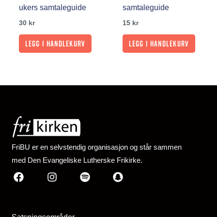
ukers samtaleguide
samtaleguide
30
kr
15
kr
Legg i handlekurv
Legg i handlekurv
FriBU er en selvstendig organisasjon og står sammen
med Den Evangeliske Lutherske Frikirke.
Facebook
Instagram
Spotify
Snapchat