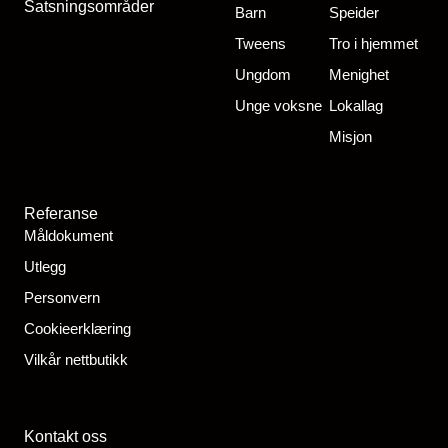
Satsningsområder
Barn
Speider
Tweens
Tro i hjemmet
Ungdom
Menighet
Unge voksne
Lokallag
Misjon
Referanse
Måldokument
Utlegg
Personvern
Cookieerklæring
Vilkår nettbutikk
Kontakt oss