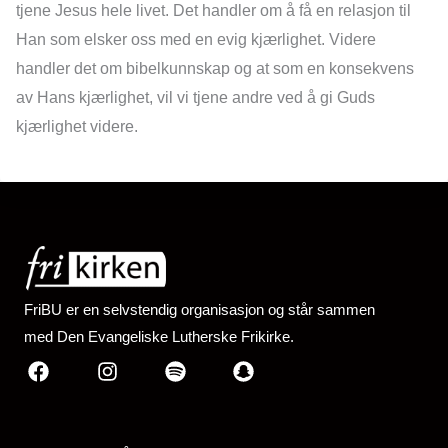
tjene Jesus hele livet. Det handler om å få en relasjon til
Han som elsker oss med en evig kjærlighet. Videre
handler det om bibelkunnskap og at som en konsekvens
av Hans kjærlighet, vil vi tjene andre ved å gi Guds
kjærlighet videre.
FriBU er en selvstendig organisasjon og står sammen
med Den Evangeliske Lutherske Frikirke.
Facebook
Instagram
Spotify
Snapchat