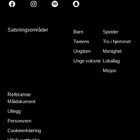
Facebook
Instagram
Spotify
Snapchat
Satsningsområder
Barn
Speider
Tweens
Tro i hjemmet
Ungdom
Menighet
Unge voksne
Lokallag
Misjon
Referanse
Måldokument
Utlegg
Personvern
Cookieerklæring