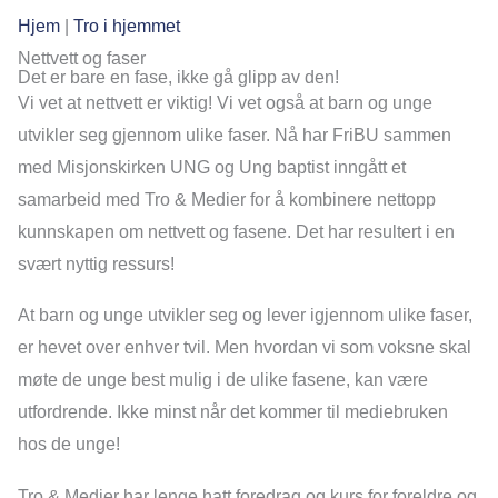
Hjem
|
Tro i hjemmet
Nettvett og faser
Det er bare en fase, ikke gå glipp av den!
Vi vet at nettvett er viktig! Vi vet også at barn og unge
utvikler seg gjennom ulike faser. Nå har FriBU sammen
med Misjonskirken UNG og Ung baptist inngått et
samarbeid med Tro & Medier for å kombinere nettopp
kunnskapen om nettvett og fasene. Det har resultert i en
svært nyttig ressurs!
At barn og unge utvikler seg og lever igjennom ulike faser,
er hevet over enhver tvil. Men hvordan vi som voksne skal
møte de unge best mulig i de ulike fasene, kan være
utfordrende. Ikke minst når det kommer til mediebruken
hos de unge!
Tro & Medier har lenge hatt foredrag og kurs for foreldre og