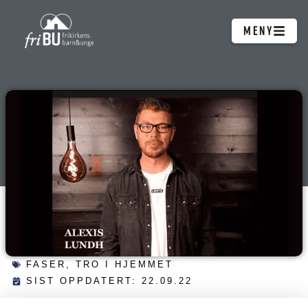
Hopp
MENY
rett
til
innholdet
FASER
,
TRO I HJEMMET
SIST OPPDATERT: 22.09.22