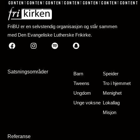
content
content
content
content
content
content
content
FriBU er en selvstendig organisasjon og står sammen
med Den Evangeliske Lutherske Frikirke.
Facebook
Instagram
Spotify
Snapchat
Satsningsområder
Barn
Speider
Tweens
Tro i hjemmet
Ungdom
Menighet
Unge voksne
Lokallag
Misjon
Referanse