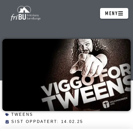
Hopp
MENY
rett
til
innholdet
TWEENS
SIST OPPDATERT: 14.02.25